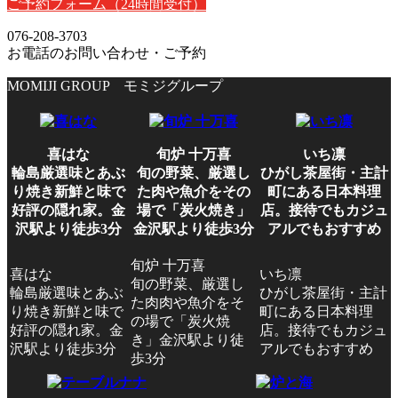
ご予約フォーム
（24時間受付）
076-208-3703
お電話のお問い合わせ・ご予約
MOMIJI GROUP モミジグループ
喜はな
旬炉 十万喜
いち凛
輪島厳選味とあぶ
旬の野菜、厳選し
ひがし茶屋街・主計
り焼き新鮮と味で
た肉や魚介をその
町にある日本料理
好評の隠れ家。金
場で「炭火焼き」
店。接待でもカジュ
沢駅より徒歩3分
金沢駅より徒歩3分
アルでもおすすめ
旬炉 十万喜
喜はな
いち凛
旬の野菜、厳選し
輪島厳選味とあぶ
ひがし茶屋街・主計
た肉肉や魚介をそ
り焼き新鮮と味で
町にある日本料理
の場で「炭火焼
好評の隠れ家。金
店。接待でもカジュ
き」金沢駅より徒
沢駅より徒歩3分
アルでもおすすめ
歩3分